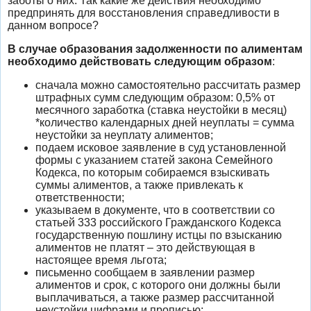
заботы о них. Так какие же действия необходимо
предпринять для восстановления справедливости в
данном вопросе?
В случае образования задолженности по алиментам
необходимо действовать следующим образом
:
сначала можно самостоятельно рассчитать размер
штрафных сумм следующим образом: 0,5% от
месячного заработка (ставка неустойки в месяц)
*количество календарных дней неуплаты = сумма
неустойки за неуплату алиментов;
подаем исковое заявление в суд установленной
формы с указанием статей закона Семейного
Кодекса, по которым собираемся взыскивать
суммы алиментов, а также привлекать к
ответственности;
указываем в документе, что в соответствии со
статьей 333 российского Гражданского Кодекса
государственную пошлину истцы по взысканию
алиментов не платят – это действующая в
настоящее время льгота;
письменно сообщаем в заявлении размер
алиментов и срок, с которого они должны были
выплачиваться, а также размер рассчитанной
неустойки цифрами и прописью;