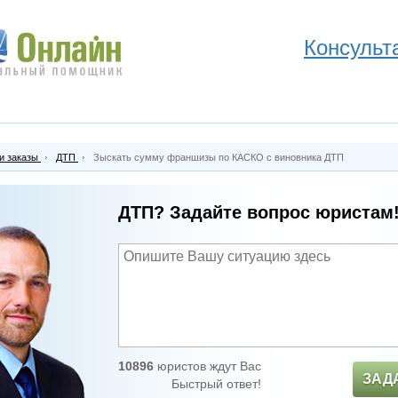
Консульт
и заказы
ДТП
Зыскать сумму франшизы по КАСКО с виновника ДТП
ДТП? Задайте вопрос юристам
10896
юристов ждут Вас
ЗАД
Быстрый ответ!