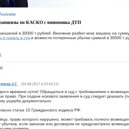
Аноним
франшизы по КАСКО с виновника ДТП
аншизой в 30000 т рублей. Виновник разбил мою машину на сумму 
и я подать в суд
и возмести потерянные убытки суммой в 30000 т р
1
ов
ярева А.Г.
(
03.08.2017 в 20:44:21
)
рого времени суток! Обращаться в суд с требованиями о возмеще
е право. При подаче искового заявления в суд следует доказать (п
му ущерба документально.
ласно статье 15 Гражданского кодекса РФ:
Лицо, право которого нарушено, может требовать полного возмещ
 убытков, если законом или договором не предусмотрено возмеще
ньшем размере.