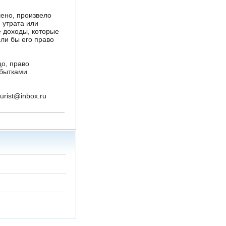
шено, произвело
 утрата или
 доходы, которые
ли бы его право
цо, право
убытками
urist@inbox.ru