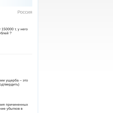
Россия
150000 т, у него
ублей ?
нии ущерба – это
одтвердить)
ения причиненных
ние убытков в