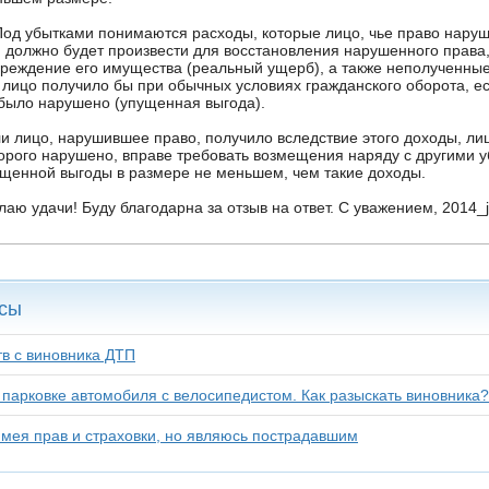
Под убытками понимаются расходы, которые лицо, чье право нару
 должно будет произвести для восстановления нарушенного права,
реждение его имущества (реальный ущерб), а также неполученные
 лицо получило бы при обычных условиях гражданского оборота, ес
было нарушено (упущенная выгода).
и лицо, нарушившее право, получило вследствие этого доходы, ли
орого нарушено, вправе требовать возмещения наряду с другими 
щенной выгоды в размере не меньшем, чем такие доходы.
аю удачи! Буду благодарна за отзыв на ответ. С уважением, 2014_j
сы
тв с виновника ДТП
парковке автомобиля с велосипедистом. Как разыскать виновника?
имея прав и страховки, но являюсь пострадавшим