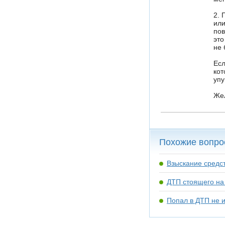
2. 
или
пов
это
не 
Есл
кот
упу
Жел
Похожие вопро
Взыскание средс
ДТП стоящего на 
Попал в ДТП не 