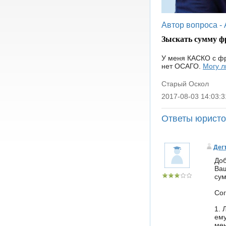
Автор вопроса -
Зыскать сумму 
У меня КАСКО с фр
нет ОСАГО.
Могу л
Старый Оскол
2017-08-03 14:03:3
|
Ответы юрист
Дегт
Доб
Ваш
сум
Сог
1. 
ему
ме