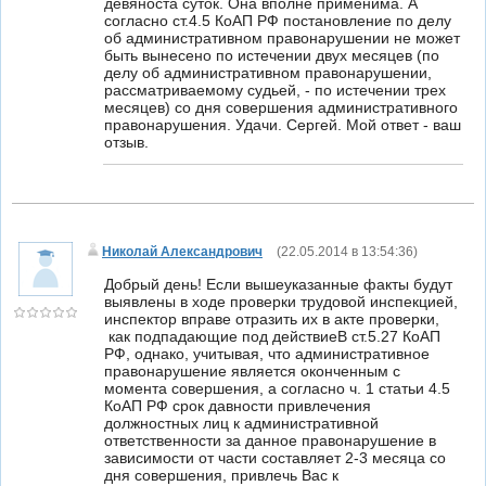
девяноста суток. Она вполне применима. А
согласно ст.4.5 КоАП РФ постановление по делу
об административном правонарушении не может
быть вынесено по истечении двух месяцев (по
делу об административном правонарушении,
рассматриваемому судьей, - по истечении трех
месяцев) со дня совершения административного
правонарушения. Удачи. Сергей. Мой ответ - ваш
отзыв.
Николай Александрович
(
22.05.2014 в 13:54:36
)
Добрый день! Если вышеуказанные факты будут
выявлены в ходе проверки трудовой инспекцией,
инспектор вправе отразить их в акте проверки,
как подпадающие под действиеВ ст.5.27 КоАП
РФ, однако, учитывая, что административное
правонарушение является оконченным с
момента совершения, а согласно ч. 1 статьи 4.5
КоАП РФ срок давности привлечения
должностных лиц к административной
ответственности за данное правонарушение в
зависимости от части составляет 2-3 месяца со
дня совершения, привлечь Вас к