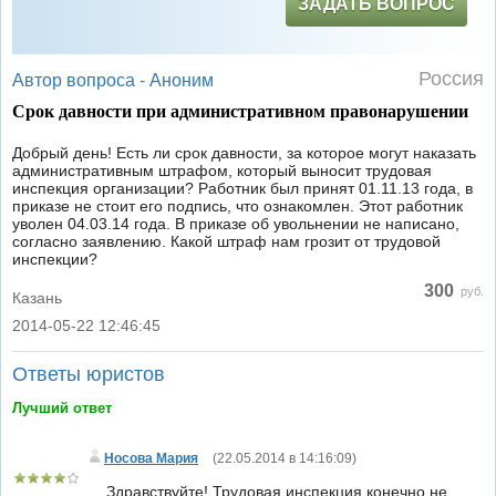
ЗАДАТЬ ВОПРОС
Россия
Автор вопроса -
Аноним
Срок давности при административном правонарушении
Добрый день! Есть ли срок давности, за которое могут наказать
административным штрафом, который выносит трудовая
инспекция организации? Работник был принят 01.11.13 года, в
приказе не стоит его подпись, что ознакомлен. Этот работник
уволен 04.03.14 года. В приказе об увольнении не написано,
согласно заявлению. Какой штраф нам грозит от трудовой
инспекции?
300
руб.
Казань
2014-05-22 12:46:45
|
Ответы юристов
Лучший ответ
Носова Мария
(
22.05.2014 в 14:16:09
)
Здравствуйте! Трудовая инспекция конечно не