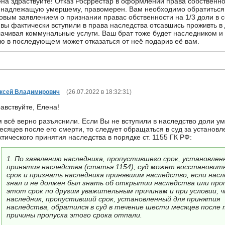
на здраствуйте! Отказ Росррестар в оформлении права собственно
надлежащую умершему, правомерен. Вам необходимо обратиться с
овым заявлением о признании правас обственности на 1/3 доли в с
 вы фактически вступили в права наследства отсавшись проживть в
ачивая коммунальные услуги. Ваш брат тоже будет наследником и
ю в последующем может отказаться от неё подарив её вам.
ксей Владимирович
(
26.07.2022 в 18:32:31
)
авствуйте, Елена!
 всё верно разъяснили. Если Вы не вступили в наследство доли у
есяцев после его смерти, то следует обращаться в суд за установ
тического принятия наследства в порядке ст. 1155 ГК РФ:
1. По заявлению наследника, пропустившего срок, установлен
принятия наследства (статья 1154), суд может восстановит
срок и признать наследника принявшим наследство, если насл
знал и не должен был знать об открытии наследства или пр
этот срок по другим уважительным причинам и при условии, 
наследник, пропустивший срок, установленный для принятия
наследства, обратился в суд в течение шести месяцев после 
причины пропуска этого срока отпали.