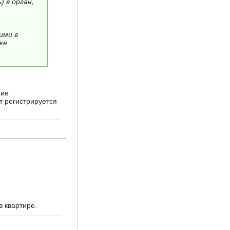
) в орган,
ими в
ке
ние
т регистрируется
в квартире.