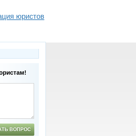
ация юристов
юристам!
АТЬ ВОПРОС