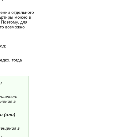
шении отдельного
артиры можно в
 Поэтому, для
это возможно
од;
едко, тогда
и
ставляет
нения в
и (или)
мещения в