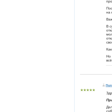
про
Пос
на 
Важ
В с
отк
мол
отк
сво
Как
Но 
всё
Пол
Здр
Пр
Дел
соб