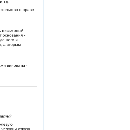
 т.д.
етсльство о праве
ть письменый
ут основания -
оде него и
я, а вторым
ами виноваты -
егать?
долевую
 условии отказа