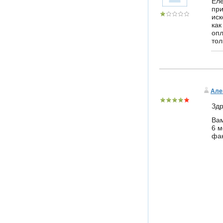
Еле
при
иск
как
опл
тол
Але
Здр
Вам
6 м
фак