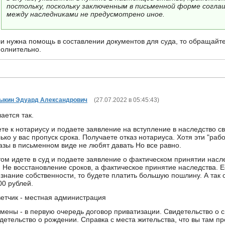
постольку, поскольку заключенным в письменной форме согл
между наследниками не предусмотрено иное.
и нужна помощь в составлении документов для суда, то обращайт
олнительно.
ыкин Эдуард Александрович
(
27.07.2022 в 05:45:43
)
ается так.
те к нотариусу и подаете заявление на вступление в наследство с
ько у вас пропуск срока. Получаете отказ нотариуса. Хотя эти "раб
азы в письменном виде не любят давать Но все равно.
ом идете в суд и подаете заявление о фактическом принятии насл
. Не восстановление сроков, а фактическое принятие наследства. 
знание собственности, то будете платить большую пошлину. А так 
00 рублей.
етчик - местная администрация
мены - в первую очередь договор приватизации. Свидетельство о 
детельство о рождении. Справка с места жительства, что вы там п