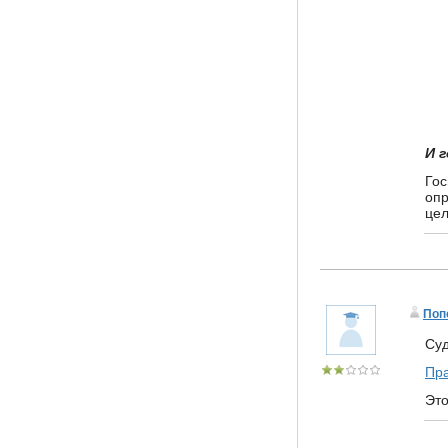
И г
Гос
опр
цел
Поп
Суд
Пра
Это