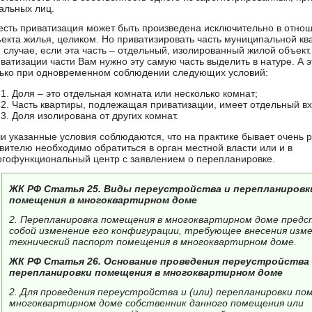
альных лиц.
есть приватизация может быть произведена исключительно в отно
екта жилья, целиком. Но приватизировать часть муниципальной кв
 случае, если эта часть – отдельный, изолированный жилой объект.
ватизации части Вам нужно эту самую часть выделить в натуре. А 
ько при одновременном соблюдении следующих условий:
Доля – это отдельная комната или несколько комнат;
Часть квартиры, подлежащая приватизации, имеет отдельный вх
Доля изолирована от других комнат.
и указанные условия соблюдаются, что на практике бывает очень р
вителю необходимо обратиться в орган местной власти или и в
гофункциональный центр с заявлением о перепланировке.
ЖК РФ Статья 25. Виды переустройства и перепланировк
помещения в многоквартирном доме
2. Перепланировка помещения в многоквартирном доме пред
собой изменение его конфигурации, требующее внесения изме
технический паспорт помещения в многоквартирном доме.
ЖК РФ Статья 26. Основание проведения переустройства 
перепланировки помещения в многоквартирном доме
2. Для проведения переустройства и (или) перепланировки по
многоквартирном доме собственник данного помещения или