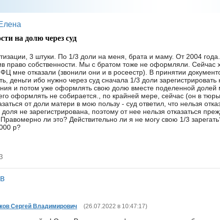
Елена
сти на долю через суд
тизации, 3 штуки. По 1/3 доли на меня, брата и маму. От 2004 года
в право собственности. Мы с братом тоже не оформляли. Сейчас 
ФЦ мне отказали (звонили они и в росеестр). В принятии документ
ать, деньги ибо нужно через суд сначала 1/3 доли зарегистрировать 
ния и потом уже оформлять свою долю вместе поделенной долей 
его оформлять не собирается., по крайней мере, сейчас (он в тюрь
заться от доли матери в мою пользу - суд ответил, что нельзя отказ
 доля не зарегистрирована, поэтому от нее нельзя отказаться пре
 Правомерно ли это? Действительно ли я не могу свою 1/3 зарегат
2000 р?
3
ов
ков Сергей Владимирович
(
26.07.2022 в 10:47:17
)