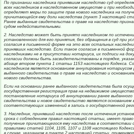
По признании наследника принявшим наследство суд определ
всех наследников в наследственном имуществе и при необхо
определяет меры по защите прав нового наследника на получ
причитающейся ему доли наследства (пункт 3 настоящей ст
Ранее выданные свидетельства о праве на наследство призн
судом недействительными.
2. Наследство может быть принято наследником по истечени
установленного для его принятия, без обращения в суд при ус
согласия в письменной форме на это всех остальных наследни
принявших наследство. Если такое согласие в письменной фо
наследниками не в присутствии нотариуса, их подписи на док
согласии должны быть засвидетельствованы в порядке, указа
абзаце втором пункта 1 статьи 1153 настоящего Кодекса. С
наследников является основанием аннулирования нотариусом 
выданного свидетельства о праве на наследство и основание
нового свидетельства.
Если на основании ранее выданного свидетельства была осу
государственная регистрация прав на недвижимое имущество
постановление нотариуса об аннулировании ранее выданного
свидетельства и новое свидетельство являются основанием 
соответствующих изменений в запись о государственной рег
3. Наследник, принявший наследство после истечения устано
срока с соблюдением правил настоящей статьи, имеет право
получение причитающегося ему наследства в соответствии 
правилами статей 1104, 1105, 1107 и 1108 настоящего Кодекс
в случае, указанном в пункте 2 настоящей статьи, применяю