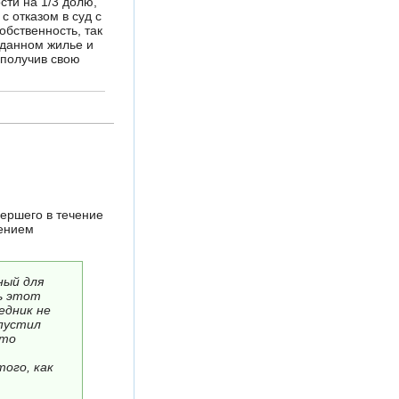
сти на 1/3 долю,
 отказом в суд с
обственность, так
 данном жилье и
 получив свою
мершего в течение
лением
ный для
ь этот
едник не
опустил
что
того, как