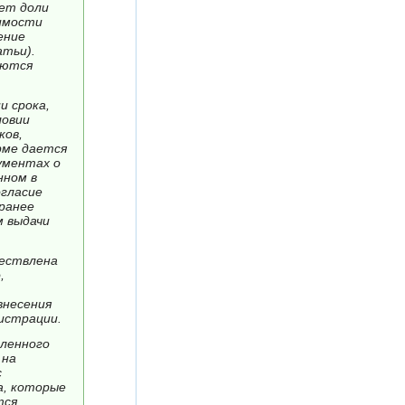
яет доли
димости
ение
атьи).
аются
и срока,
ловии
ков,
рме дается
ументах о
нном в
огласие
ранее
м выдачи
ществлена
,
внесения
истрации.
вленного
 на
с
а, которые
тся