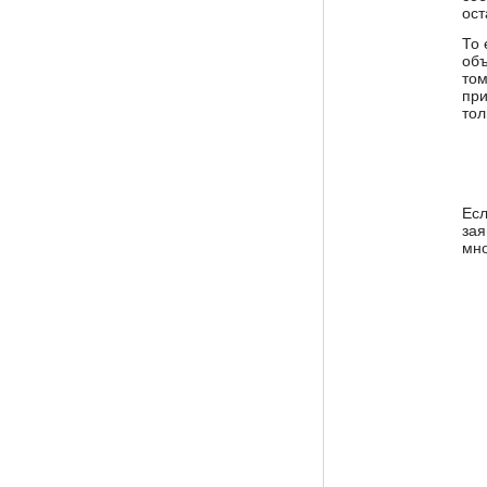
ост
То 
объ
том
при
тол
Есл
зая
мно