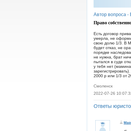
Автор вопроса -
Право собственно
Есть договор прива
умерла, не оформи
свою долю 1/3. В М
будет отказ, не ор
порядке наследова
не нужна, брат нич
пытался в суде отка
у тебя нет (мамина
зарегистрировать).
2000 р или 1/3 от 
Смоленск
2022-07-26 10:07:3
|
Ответы юрист
Мар