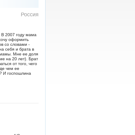
Россия
. В 2007 году мама
хочу оформить
ов со словами -
на себя и брата в
мамы. Мне ее доля
ме на 20 лет). Брат
аться от того, чего
жде чем ее
ь? И госпошлина