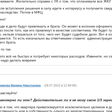
живаете. Желательно справки с УК о том, что оплачивали все ЖКУ и
ле вступления решения в силу идете к нотариусу и получаете свид
наследство. Потом в МФЦ.
но!
уде в дело будут привлекать и брата. Он может в колонии оформи
аз после того, как его привлекут в качестве соответчика. Не будет т
, нельзя отказаться от того, чего нет. Будет судебное дело. Вот в х
ажется. То есть изначально вы ответчиками ставите: администраци
его брата.
-то так.
это всё не быстро и потребует некоторых расходов. Извините, но с
 надо делать вовремя
никова Марина Николаевна
(
28.07.2022 в 12:48:06
)
авствуйте!
авомерно ли это? Действительно ли я не могу свою 1/3 зар
о в том, что квартира приватизируется исключительно целиком в 
ственность или в собственность одного из зарегистрированных, при