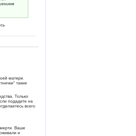
ашением
есь
воей матери.
отнички" такие
едства. Только
Если подадите на
отделаетесь всего
смерти. Ваше
роживали и