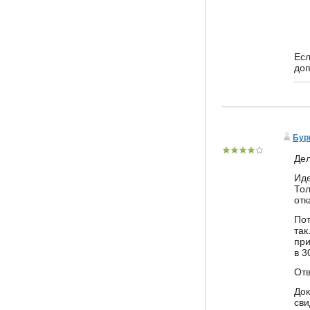
Есл
доп
Бур
Дел
Иде
Тол
отк
Пот
так
при
в 3
Отв
Док
сви