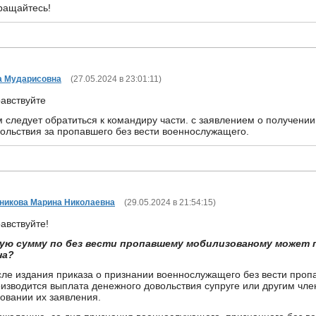
ращайтесь!
а Мударисовна
(
27.05.2024 в 23:01:11
)
авствуйте
 следует обратиться к командиру части. с заявлением о получени
ольствия за пропавшего без вести военнослужащего.
никова Марина Николаевна
(
29.05.2024 в 21:54:15
)
авствуйте!
кую сумму по без вести пропавшему мобилизованому может 
на?
ле издания приказа о признании военнослужащего без вести про
изводится выплата денежного довольствия супруге или другим чл
овании их заявления.