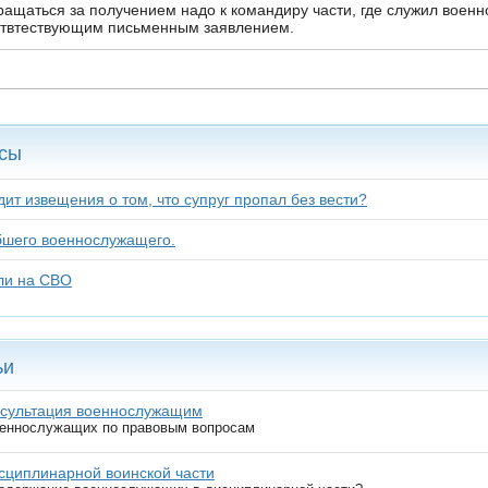
ащаться за получением надо к командиру части, где служил воен
отвтествующим письменным заявлением.
сы
ит извещения о том, что супруг пропал без вести?
бшего военнослужащего.
ли на СВО
ьи
нсультация военнослужащим
оеннослужащих по правовым вопросам
сциплинарной воинской части