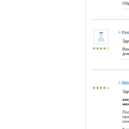
Об
Роз
Здр
Вам
дов
Пол
Здр
ка
же
Пос
про
осн