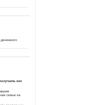
и денежного
получать его
павшим
енам семьи на