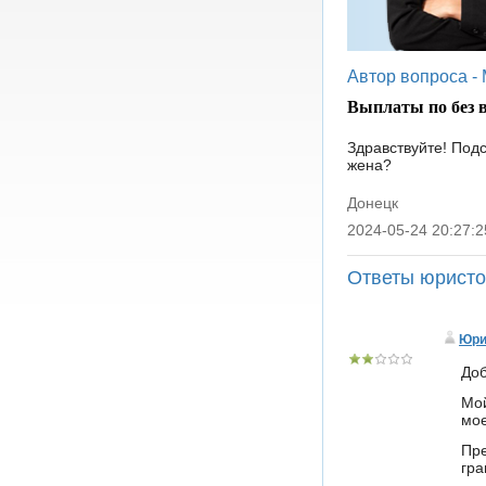
Автор вопроса -
Выплаты по без 
Здравствуйте! Под
жена?
Донецк
2024-05-24 20:27:2
|
Ответы юрист
Юри
Доб
Мой
мое
Пре
гра