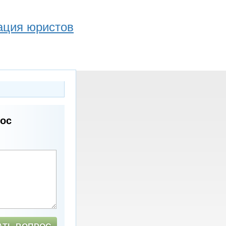
ация юристов
рос