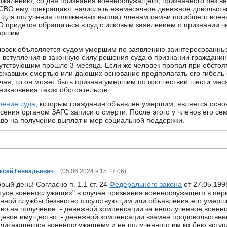
ожалению, со дня признания военнослужащего, признанного без в
СВО ему прекращают начислять ежемесячное денежное довольст
 для получения положенных выплат членам семьи погибшего вое
 придется обращаться в суд с исковым заявлением о признании ч
ершим.
овек объявляется судом умершим по заявлению заинтересованных
 вступления в законную силу решения суда о признании гражданин
утствующим прошло 3 месяца. Если же человек пропал при обстоят
ожавших смертью или дающих основание предполагать его гибель 
чая, то он может быть признан умершим по прошествии шести мес
никновения таких обстоятельств.
шение суда
, которым гражданин объявлен умершим, является осно
сения органом ЗАГС записи о смерти. После этого у членов его се
во на получение выплат и мер социальной поддержки.
ксей Геннадьевич
(
05.06.2024 в 15:17:06
)
рый день! Согласно п. 1.1 ст. 24
Федерального закона
от 27.05.199
тусе военнослужащих" в случае признания военнослужащего в пе
нной службы безвестно отсутствующим или объявления его умерш
во на получение: - денежной компенсации за неполученное воен
евое имущество, - денежной компенсации взамен продовольственн
читающегося военнослужащему и не полученного им ко Дню вступ