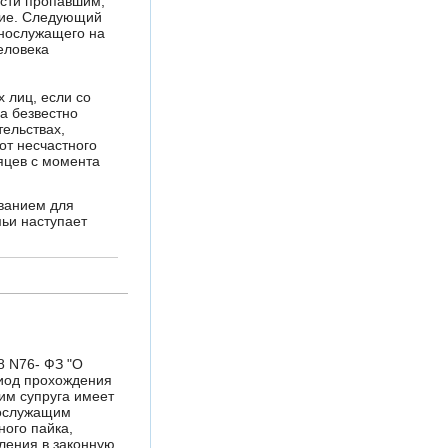
ести пропавшим,
вие. Следующий
ннослужащего на
еловека
 лиц, если со
а безвестно
ельствах,
от несчастного
яцев с момента
ванием для
мьи наступает
8 N76- ФЗ "О
риод прохождения
им супруга имеет
нослужащим
ого пайка,
ления в законную