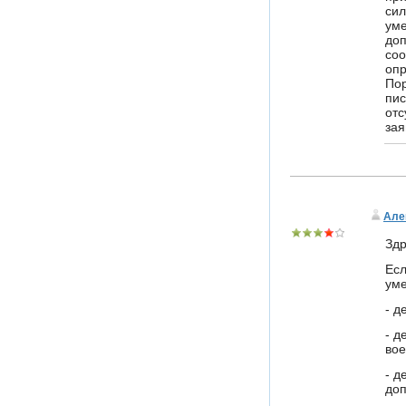
сил
ум
доп
соо
опр
Пор
пис
отс
зая
Але
Здр
Есл
уме
- д
- д
вое
- д
доп