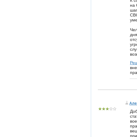
К с
на 
шаг
СВО
ум
Чел
дня
отс
угр
слу
воз
Ре
вне
пра
Але
Доб
ста
вое
пра
вещ
при