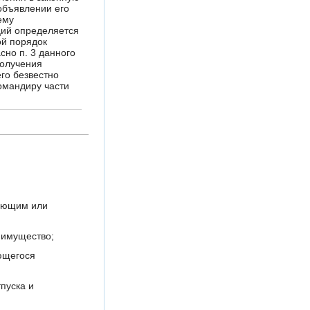
объявлении его
ему
ций определяется
ой порядок
сно п. 3 данного
получения
го безвестно
омандиру части
вующим или
 имущество;
ющегося
пуска и