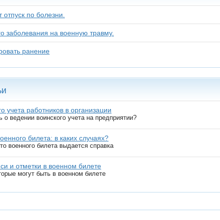
 отпуск по болезни.
о заболевания на военную травму.
ровать ранение
ьи
о учета работников в организации
ь о ведении воинского учета на предприятии?
оенного билета: в каких случаях?
сто военного билета выдается справка
иси и отметки в военном билете
торые могут быть в военном билете