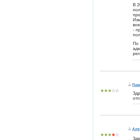
В 2
пол
пр
Изм
вое
- п
пол
По 
адм
рег
Пав
Здр
отп
Але
Здр