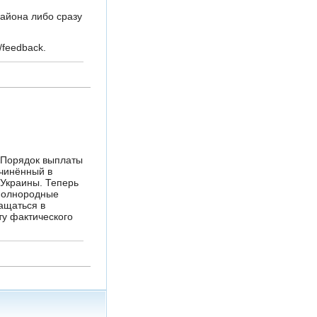
айона либо сразу
/feedback.
 Порядок выплаты
ичинённый в
Украины. Теперь
полнородные
ащаться в
ту фактического