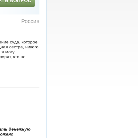
АТЬ ВОПРОС
Россия
ение суда, которое
дная сестра, никого
 я могу
орят, что не
чать денежную
ложено