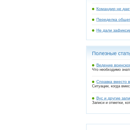
Командир не дает
Переделка общег
Не дали зафикси
Полезные стат
Ведение воинског
Что необходимо знат
Справка вместо в
Ситуации, когда вме
Вус и другие зап
Записи и отметки, ко