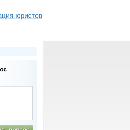
ация юристов
рос