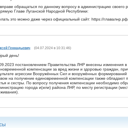
вправе обращаться по данному вопросу в администрацию своего р
рямую Главе Луганской Народной Республики:
лать это можно даже через официальный сайт: https://главалнр.рф
ксей Геннадьевич
(
04.07.2024 в 10:31:46
)
рый день!
09.2023 постановлением Правительства ЛНР внесены изменения в
новременной компенсации за вред жизни и здоровью граждан, пр
ультате агрессии Вооружённых Сил и вооружённых формирований 
вом на получение единовременной компенсации также обладают 
тья и сестры. По вопросу получения компенсации необходимо обр
инистрацию города и(или) района ЛНР, по месту регистрации (мес
живания).
сы