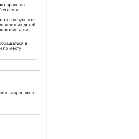
еют право на
без вести
го) в результате
еннолетних детей
олетние дети,
обращаться в
и по месту
ния. скорее всего