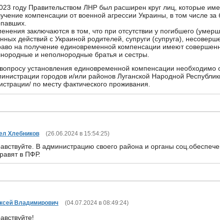
023 году Правительством ЛНР был расширен круг лиц, которые им
учение компенсации от военной агрессии Украины, в том числе за 
опавших.
енения заключаются в том, что при отсутствии у погибшего (умерше
нных действий с Украиной родителей, супруги (супруга), несоверш
раво на получение единовременной компенсации имеют совершенн
нородные и неполнородные братья и сестры.
вопросу установления единовременной компенсации необходимо 
инистрации городов и/или районов Луганской Народной Республик
истрации/ по месту фактического проживания.
ел Хлебников
(
26.06.2024 в 15:54:25
)
авствуйте. В администрацию своего района и органы соц.обеспече
равят в ПФР.
ксей Владимирович
(
04.07.2024 в 08:49:24
)
авствуйте!