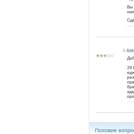
Вы 
нап
Сде
Але
Доб
29.
еди
рез
пра
бра
адм
про
Похожие вопро